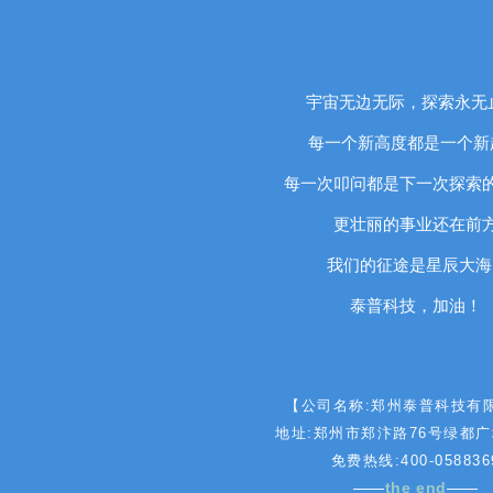
宇宙无边无际，探索永无
每一个新高度都是一个新
每一次叩问都是下一次探索
更壮丽的事业还在前
我们的征途是星辰大海
泰普科技，加油！
【
公
司
名
称
:
郑
州
泰
普
科
技
有
地
址
:
郑
州
市
郑
汴
路
7
6
号
绿
都
广
免
费
热
线
:
4
0
0
-
0
5
8
8
3
6
—
—
t
h
e
e
n
d
—
—